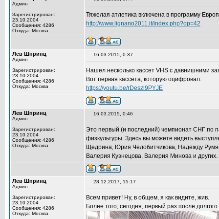
Админ
Тяжелая атлетика включена в программу Европе
Зарегистрирован:
23.10.2004
http://www.lignano2011.it/index.php?op=42
Сообщения: 4286
Откуда: Москва
Лев Шпринц
16.03.2015, 0:37
Админ
Нашел несколько кассет VHS с давнишними за
Зарегистрирован:
23.10.2004
Вот первая кассета, которую оцифровал:
Сообщения: 4286
Откуда: Москва
https://youtu.be/rDeszl9PYJE
Лев Шпринц
16.03.2015, 0:46
Админ
Это первый (и последний) чемпионат СНГ по па
Зарегистрирован:
23.10.2004
физкультуры. Здесь вы можете видеть выступл
Сообщения: 4286
Откуда: Москва
Щедрина, Юрия Челобитчикова, Надежду Румян
Валерия Кузнецова, Валерия Минова и других.
Лев Шпринц
28.12.2017, 15:17
Админ
Всем привет! Ну, в общем, я как видите, жив.
Зарегистрирован:
23.10.2004
Более того, сегодня, первый раз после долгог
Сообщения: 4286
Откуда: Москва