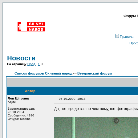
Форум б
Правила
Проф
Новости
На страницу
Пред.
1
,
2
Список форумов Сильный народ
->
Ветеранский форум
Автор
Лев Шпринц
05.10.2009, 10:18
Админ
Да, нет, вроде все по-честному, вот фотографи
Зарегистрирован:
23.10.2004
Сообщения: 4286
Откуда: Москва