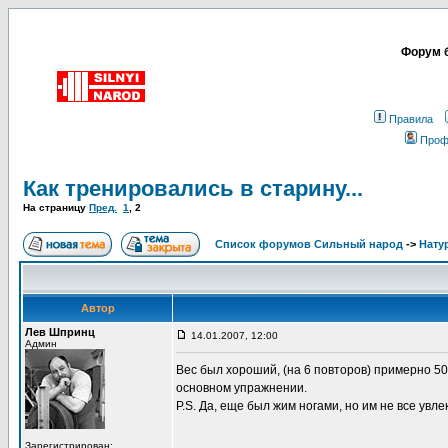
Форум б
Правила
Проф
Как тренировались в старину...
На страницу
Пред.
1
,
2
Список форумов Сильный народ
->
Нату
Автор
Лев Шпринц
14.01.2007, 12:00
Админ
Вес был хороший, (на 6 повторов) примерно 50
основном упражнении.
P.S. Да, еще был жим ногами, но им не все увлек
Зарегистрирован: