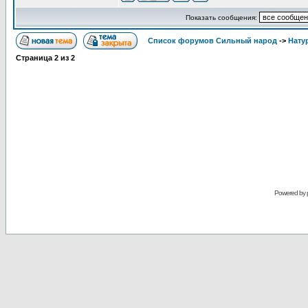
Показать сообщения:
Список форумов Сильный народ
->
Нату
Страница
2
из
2
Powered by