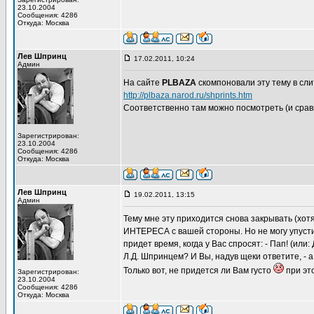
23.10.2004
Сообщения: 4286
Откуда: Москва
Лев Шпринц
17.02.2011, 10:24
Админ
На сайте
PLBAZA
скомпоновали эту тему в сли
http://plbaza.narod.ru/shprints.htm
Соответственно там можно посмотреть (и сравн
Зарегистрирован:
23.10.2004
Сообщения: 4286
Откуда: Москва
Лев Шпринц
19.02.2011, 13:15
Админ
Тему мне эту приходится снова закрывать (хот
ИНТЕРЕСА с вашей стороны. Но не могу упустит
придет время, когда у Вас спросят: - Пап! (или
Л.Д. Шпринцем? И Вы, надув щеки ответите, - а
Только вот, не придется ли Вам густо
при эт
Зарегистрирован:
23.10.2004
Сообщения: 4286
Откуда: Москва