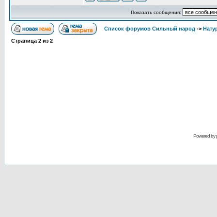
Показать сообщения:
Список форумов Сильный народ
->
Нату
Страница
2
из
2
Powered by