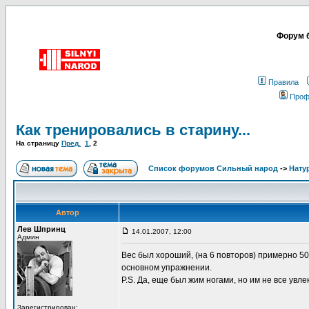
Форум б
Правила
Проф
Как тренировались в старину...
На страницу
Пред.
1
,
2
Список форумов Сильный народ
->
Нату
Автор
Лев Шпринц
14.01.2007, 12:00
Админ
Вес был хороший, (на 6 повторов) примерно 50
основном упражнении.
P.S. Да, еще был жим ногами, но им не все увлек
Зарегистрирован: