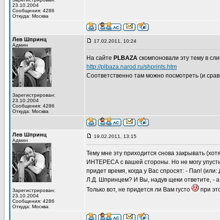
23.10.2004
Сообщения: 4286
Откуда: Москва
Лев Шпринц
17.02.2011, 10:24
Админ
На сайте
PLBAZA
скомпоновали эту тему в сли
http://plbaza.narod.ru/shprints.htm
Соответственно там можно посмотреть (и сравн
Зарегистрирован:
23.10.2004
Сообщения: 4286
Откуда: Москва
Лев Шпринц
19.02.2011, 13:15
Админ
Тему мне эту приходится снова закрывать (хот
ИНТЕРЕСА с вашей стороны. Но не могу упустит
придет время, когда у Вас спросят: - Пап! (или
Л.Д. Шпринцем? И Вы, надув щеки ответите, - а
Только вот, не придется ли Вам густо
при эт
Зарегистрирован:
23.10.2004
Сообщения: 4286
Откуда: Москва