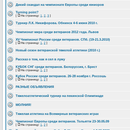
Дикий скандал на чемпионате Европы среди юниоров
Turning point?
[
На страницу:
1
,
2
,
3
]
Турнир Л.К. Никифорова. Обнинск 4-6 июня 2010 г.
Чемпионат мира среди ветеранов 2012 года. Львов
XV Чемпионат России среди ветеранов. СПб. (19-21.3.2010)
[
На страницу:
1
,
2
]
Новый сезон ветеранской тяжелой атлетики (2010 г.)
Рассказ о том, как я сел в лужу
КУБОК СНГ среди ветеранов. Белоруссия, г. Брест
[
На страницу:
1
,
2
]
Кубок России среди ветеранов. 26-28 ноября г. Россошь
[
На страницу:
1
,
2
]
РАЗНЫЕ ОБЪЯВЛЕНИЯ
Тяжелоатлетический турнир на пекинской Олимпиаде
МОЛНИЯ!
Тяжелая атлетика на Всемирных ветеранских играх
Чемпионат Европы среди ветеранов. Тольятти 23-30.05.09
[
На страницу:
1
,
2
]