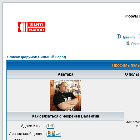
Форум б
Правила
Проф
Список форумов Сильный народ
Профиль поль
Аватара
О польз
Как связаться с Чекренёв Валентин
занима
Адрес e-mail:
и
Личное сообщение: