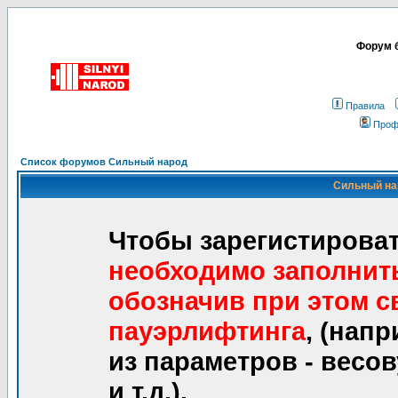
Форум б
Правила
Проф
Список форумов Сильный народ
Сильный нар
Чтобы зарегистироват
необходимо заполнит
обозначив при этом 
пауэрлифтинга
, (нап
из параметров - весо
и т.д.).