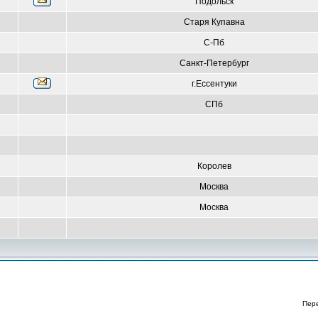
Подольск
Старя Купавна
С-Пб
Санкт-Петербург
г.Ессентуки
СПб
Королев
Москва
Москва
Пер