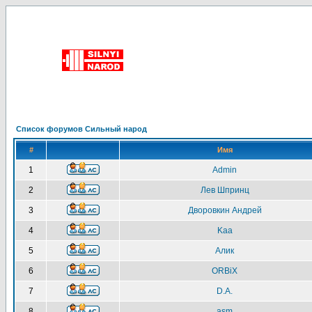
Список форумов Сильный народ
#
Имя
1
Admin
2
Лев Шпринц
3
Дворовкин Андрей
4
Kaa
5
Алик
6
ORBiX
7
D.A.
8
asm