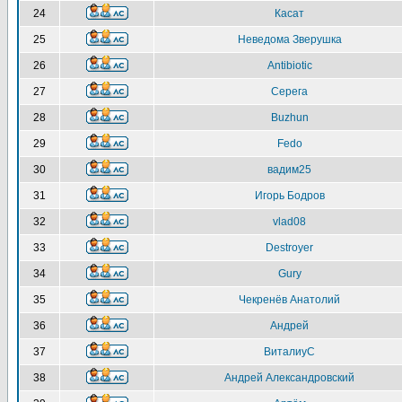
24
Касат
25
Неведома Зверушка
26
Antibiotic
27
Серега
28
Buzhun
29
Fedo
30
вадим25
31
Игорь Бодров
32
vlad08
33
Destroyer
34
Gury
35
Чекренёв Анатолий
36
Андрей
37
ВиталиуС
38
Андрей Александровский