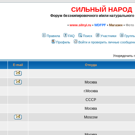
СИЛЬНЫЙ НАРОД
Форум безэкипировочного и/или натурального
•
www.silnyi.ru
•
WDFPF
•
Магазин
•
Фото
Правила
FAQ
Поиск
Участники
Групп
Профиль
Войти и проверить личные сообщен
Упорядочить 
E-mail
Откуда
Москва
г.Москва
СССР
Москва
Moscow
Москва