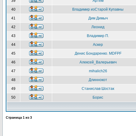
39
Артём
40
Владимир изСтарой Купавны
41
Дим Димыч
42
Леонид
43
Владимир П.
44
Аскер
45
Денис Бондаренко. MDFPF
46
Алексей_Валерьевич
47
mihalich26
48
Длиннокот
49
Станислав Шостак
50
Борис
Страница
1
из
3