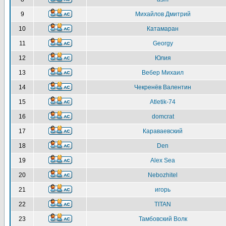
9
Михайлов Дмитрий
10
Катамаран
11
Georgy
12
Юлия
13
Вебер Михаил
14
Чекренёв Валентин
15
Atletik-74
16
domcrat
17
Караваевский
18
Den
19
Alex Sea
20
Nebozhitel
21
игорь
22
TITAN
23
Тамбовский Волк