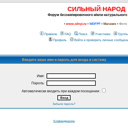
СИЛЬНЫЙ НАРОД
Форум безэкипировочного и/или натурального
•
www.silnyi.ru
•
WDFPF
•
Магазин
•
Фото
Правила
FAQ
Поиск
Участники
Групп
Профиль
Войти и проверить личные сообщен
Введите ваше имя и пароль для входа в систему
Имя:
Пароль:
Автоматически входить при каждом посещении:
Забыли пароль?
E-mail модератора