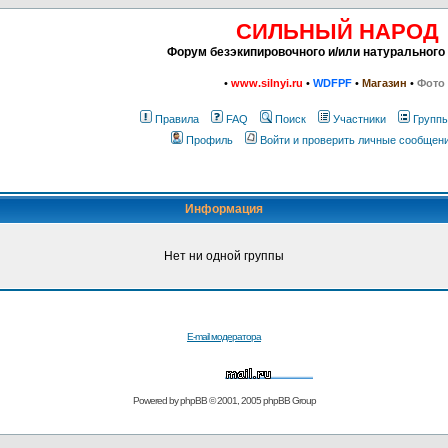
СИЛЬНЫЙ НАРОД
Форум безэкипировочного и/или натурального
•
www.silnyi.ru
•
WDFPF
•
Магазин
•
Фото
Правила
FAQ
Поиск
Участники
Групп
Профиль
Войти и проверить личные сообщен
Информация
Нет ни одной группы
E-mail модератора
Powered by
phpBB
© 2001, 2005 phpBB Group